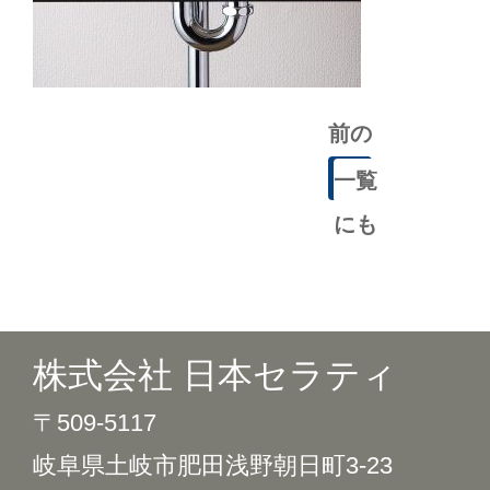
前の
記事
一覧
にも
どる
株式会社 日本セラティ
〒509-5117
岐阜県土岐市肥田浅野朝日町3-23