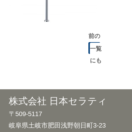
前の
記事
一覧
にも
どる
株式会社 日本セラティ
〒509-5117
岐阜県土岐市肥田浅野朝日町3-23