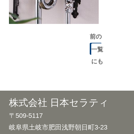
前の
記事
一覧
にも
どる
株式会社 日本セラティ
〒509-5117
岐阜県土岐市肥田浅野朝日町3-23