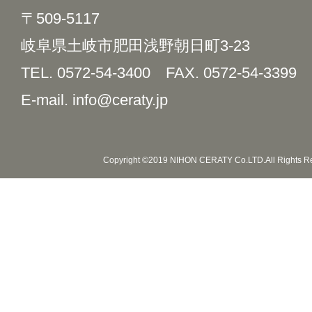
〒509-5117
岐阜県土岐市肥田浅野朝日町3-23
TEL. 0572-54-3400
FAX. 0572-54-3399
E-mail. info@ceraty.jp
Copyright ©2019 NIHON CERATY Co.LTD.All Rights R