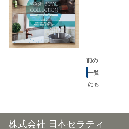
前の
記事
一覧
にも
どる
株式会社 日本セラティ