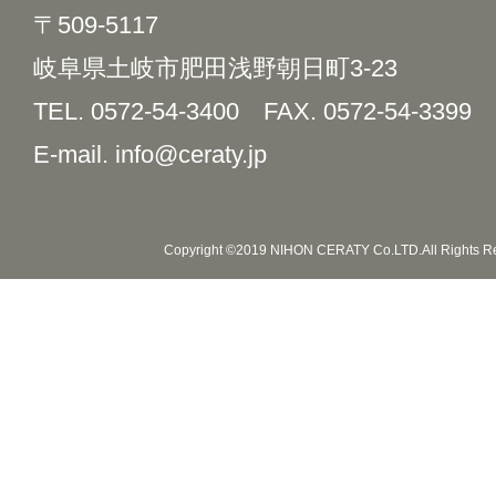
〒509-5117
岐阜県土岐市肥田浅野朝日町3-23
TEL. 0572-54-3400
FAX. 0572-54-3399
E-mail. info@ceraty.jp
Copyright ©2019 NIHON CERATY Co.LTD.All Rights R