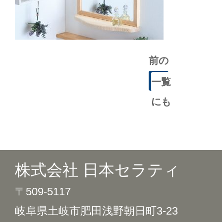
前の
記事
一覧
にも
どる
株式会社 日本セラティ
〒509-5117
岐阜県土岐市肥田浅野朝日町3-23