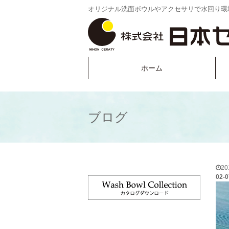
オリジナル洗面ボウルやアクセサリで水回り環
ホーム
ブログ
2
02-