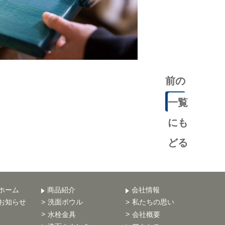
前の
記事
一覧
にも
どる
ホーム
商品紹介
会社情報
お知らせ
洗面ボウル
私たちの思い
水栓金具
会社概要