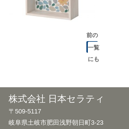
前の
記事
一覧
にも
どる
株式会社 日本セラティ
〒509-5117
岐阜県土岐市肥田浅野朝日町3-23