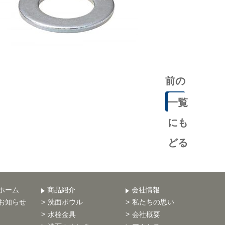
前の
記事
一覧
にも
どる
ホーム
商品紹介
会社情報
お知らせ
洗面ボウル
私たちの思い
水栓金具
会社概要