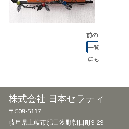
前の
記事
一覧
にも
どる
株式会社 日本セラティ
〒509-5117
岐阜県土岐市肥田浅野朝日町3-23