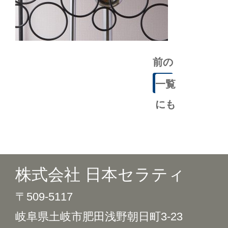
前の
記事
一覧
にも
どる
株式会社 日本セラティ
〒509-5117
岐阜県土岐市肥田浅野朝日町3-23