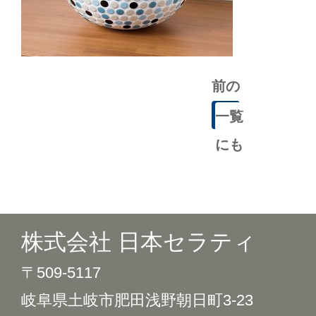
前の
記事
一覧
にも
どる
株式会社 日本セラティ
〒509-5117
岐阜県土岐市肥田浅野朝日町3-23