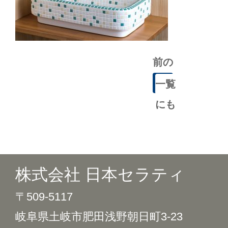
前の
記事
一覧
にも
どる
株式会社 日本セラティ
〒509-5117
岐阜県土岐市肥田浅野朝日町3-23