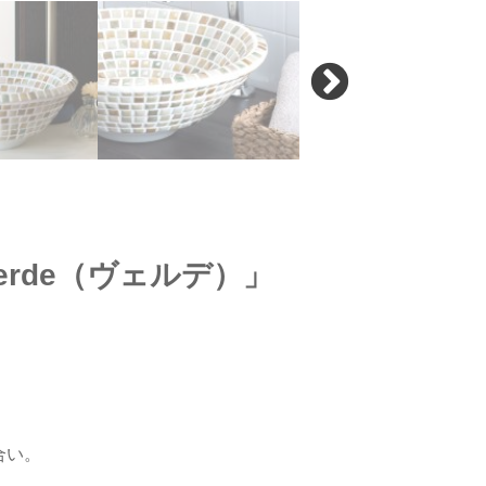
Verde（ヴェルデ）」
合い。
。