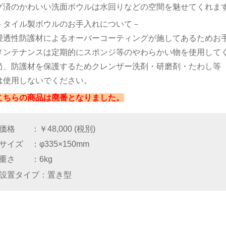
グ済のかわいい洗面ボウルは水回りなどの空間を魅せてくれま
－タイル製ボウルのお手入れについて－
浸透性防護材によるオーバーコーティングが施してあるためお
メンテナンスは定期的にスポンジ等のやわらかい物を使用して
尚、防護材を保護するためクレンザー洗剤・研磨剤・たわし等
は使用しないでください。
こちらの商品は廃番となりました。
価格
￥48,000 (税別)
サイズ
φ335×150mm
重さ
6kg
設置タイプ
置き型