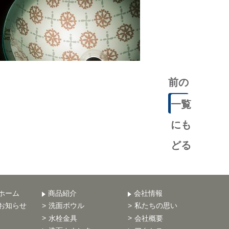
前の
記事
一覧
にも
どる
ホーム
商品紹介
会社情報
お知らせ
洗面ボウル
私たちの思い
水栓金具
会社概要