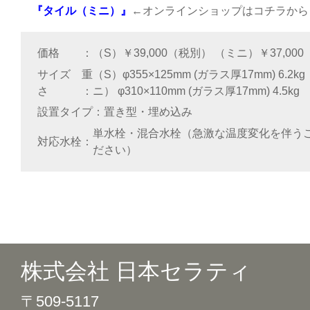
『タイル（ミニ）』
←オンラインショップはコチラから
価格
（S）￥39,000（税別） （ミニ）￥37,00
サイズ 重
（S）φ355×125mm (ガラス厚17mm) 6.2k
さ
ニ） φ310×110mm (ガラス厚17mm) 4.5kg
設置タイプ
置き型・埋め込み
単水栓・混合水栓（急激な温度変化を伴う
対応水栓
ださい）
株式会社 日本セラティ
〒509-5117