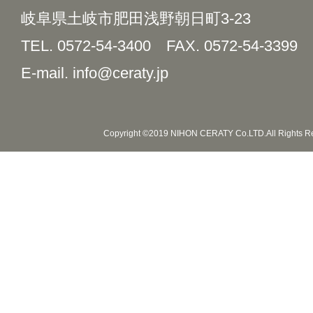
岐阜県土岐市肥田浅野朝日町3-23
TEL. 0572-54-3400
FAX. 0572-54-3399
E-mail. info@ceraty.jp
Copyright ©2019 NIHON CERATY Co.LTD.All Rights R