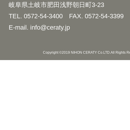
岐阜県土岐市肥田浅野朝日町3-23
TEL. 0572-54-3400
FAX. 0572-54-3399
E-mail. info@ceraty.jp
Copyright ©2019 NIHON CERATY Co.LTD.All Rights R