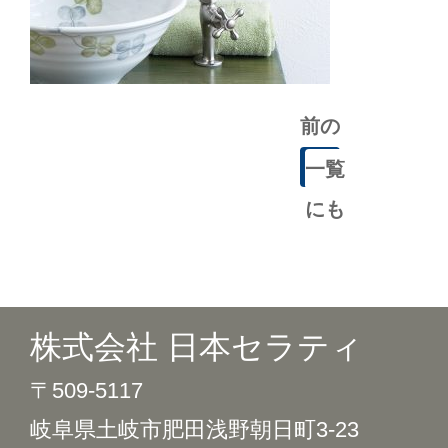
前の
記事
一覧
にも
どる
株式会社 日本セラティ
〒509-5117
岐阜県土岐市肥田浅野朝日町3-23