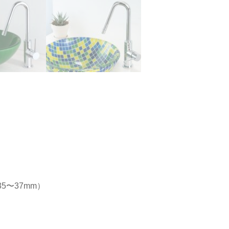
5〜37mm）