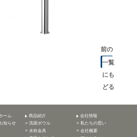
前の
記事
一覧
にも
どる
ホーム
商品紹介
会社情報
お知らせ
洗面ボウル
私たちの思い
水栓金具
会社概要