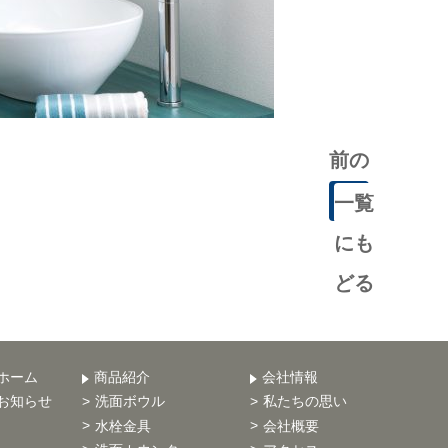
前の
記事
一覧
にも
どる
ホーム
商品紹介
会社情報
お知らせ
洗面ボウル
私たちの思い
水栓金具
会社概要