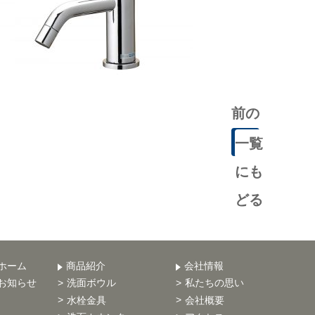
前の
記事
一覧
にも
どる
ホーム
商品紹介
会社情報
お知らせ
洗面ボウル
私たちの思い
水栓金具
会社概要