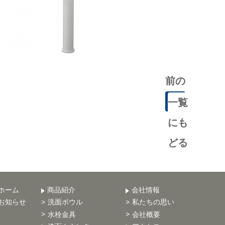
前の
記事
一覧
にも
どる
ホーム
商品紹介
会社情報
お知らせ
洗面ボウル
私たちの思い
水栓金具
会社概要