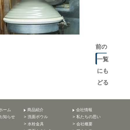
前の
記事
一覧
にも
どる
ホーム
商品紹介
会社情報
お知らせ
洗面ボウル
私たちの思い
水栓金具
会社概要