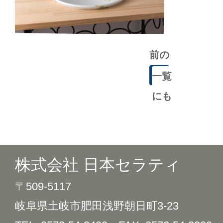
前の
記事
一覧
にも
どる
株式会社 日本セラティ
〒509-5117
岐阜県土岐市肥田浅野朝日町3-23