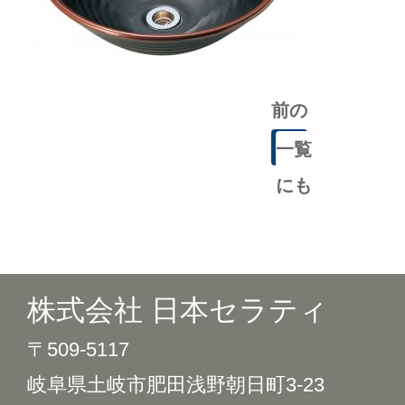
前の
記事
一覧
にも
どる
株式会社 日本セラティ
〒509-5117
岐阜県土岐市肥田浅野朝日町3-23