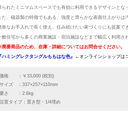
限られたミニマムスペースでも有効に利用できるデザインとな
また、磁器製の特徴でもある、強度と滑らかな表面仕上がりは
簡単なお手入れで長く使え、住み続けたい家づくりにも提案で
一般住宅から多くの商業施設・宿泊施設などまで幅広く利用さ
※廃番商品のため、在庫・詳細についてはお問合せください。
『ハミングレクタングルももはな色』
←オンラインショップは
価格
￥33,000 (税別)
サイズ
337×257×110mm
重さ
2.6kg
設置タイプ
置き型・1/4埋め