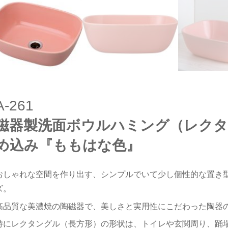
A-261
磁器製洗面ボウルハミング（レクタ
め込み『ももはな色』
おしゃれな空間を作り出す、シンプルでいて少し個性的な置き
ズ。
高品質な美濃焼の陶磁器で、美しさと実用性にこだわった陶器
特にレクタングル（長方形）の形状は、トイレや玄関周り、踊