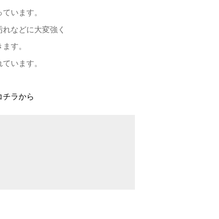
っています。
汚れなどに大変強く
きます。
れています。
コチラから