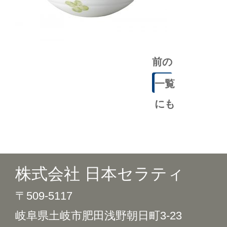
前の
記事
一覧
にも
どる
株式会社 日本セラティ
〒509-5117
岐阜県土岐市肥田浅野朝日町3-23