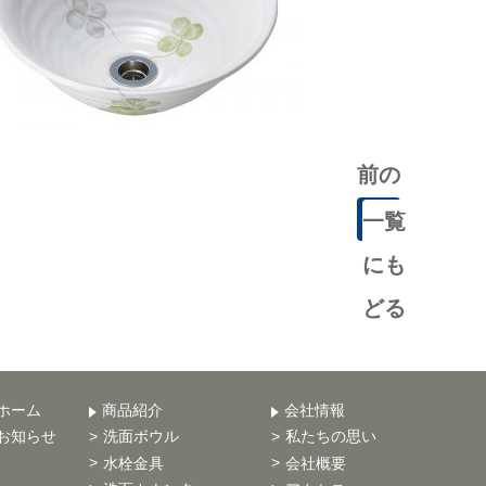
前の
記事
一覧
にも
どる
ホーム
商品紹介
会社情報
お知らせ
洗面ボウル
私たちの思い
水栓金具
会社概要