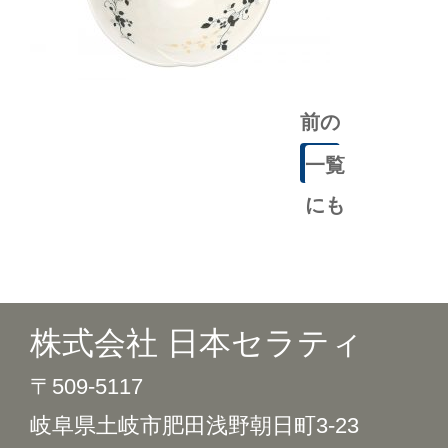
前の
記事
一覧
にも
どる
株式会社 日本セラティ
〒509-5117
岐阜県土岐市肥田浅野朝日町3-23