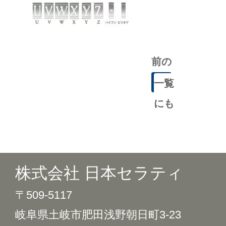
前の
記事
一覧
にも
どる
株式会社 日本セラティ
〒509-5117
岐阜県土岐市肥田浅野朝日町3-23