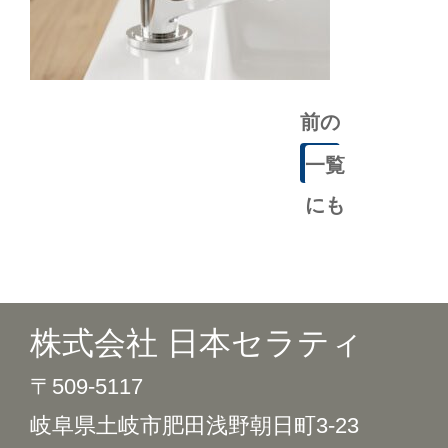
前の
記事
一覧
にも
どる
株式会社 日本セラティ
〒509-5117
岐阜県土岐市肥田浅野朝日町3-23