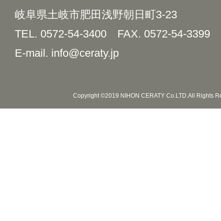
岐阜県土岐市肥田浅野朝日町3-23
TEL. 0572-54-3400
FAX. 0572-54-3399
E-mail. info@ceraty.jp
Copyright ©2019 NIHON CERATY Co.LTD.All Rights R