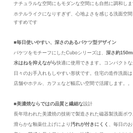
ナチュラルな空間にもモダンな空間にも自然に調和しま
ホテルライクになりすぎず、心地よさを感じる洗面空間
すすめです
■
毎日使いやすい、深さのあるバケツ型デザイン
バケツをモチーフにしたCuboシリーズは、
深さ約150m
水はねを抑えながら
快適に使用できます。コンパクトな
日々のお手入れもしやすい形状です。住宅の造作洗面は
店舗やホテル、カフェなど幅広い空間で活躍します。。
■
美濃焼ならではの品質と繊細な
設計
長年培われた美濃焼の技術で製造された磁器製洗面ボウ
滑らかな釉薬仕上げにより
汚れが付きにくく
、毎日のお