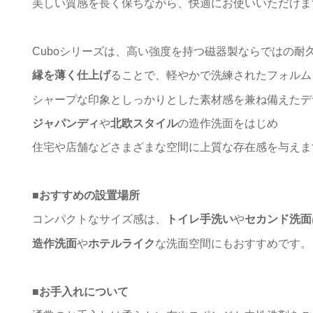
美しい質感を長く保ちながら、快適にお使いいただけま
Cuboシリーズは、高い強度を持つ磁器製ならではの耐
縁を薄く仕上げ
ることで、軽やかで洗練されたフォルム
シャープな印象としっかりとした素材感を兼ね備えたデ
ジャパンディ
や
北欧スタイル
の造作洗面をはじめ
住宅や店舗などさまざまな空間に上質な存在感を与えま
■
おすすめの設置場所
コンパクトなサイズ感は、
トイレ手洗い
や
セカンド洗面
造作洗面
や
ホテルライク
な洗面空間にもおすすめです。
■
お手入れについて