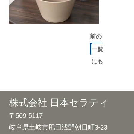
前の
記事
一覧
にも
どる
株式会社 日本セラティ
〒509-5117
岐阜県土岐市肥田浅野朝日町3-23