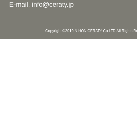
E-mail. info@ceraty.jp
Copyright ©2019 NIHON CERATY Co.LTD.All Rights R