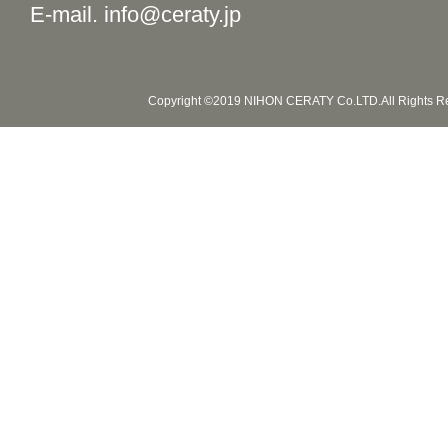
E-mail. info@ceraty.jp
Copyright ©2019 NIHON CERATY Co.LTD.All Rights R