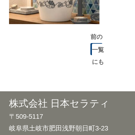
前の
記事
一覧
にも
どる
株式会社 日本セラティ
〒509-5117
岐阜県土岐市肥田浅野朝日町3-23