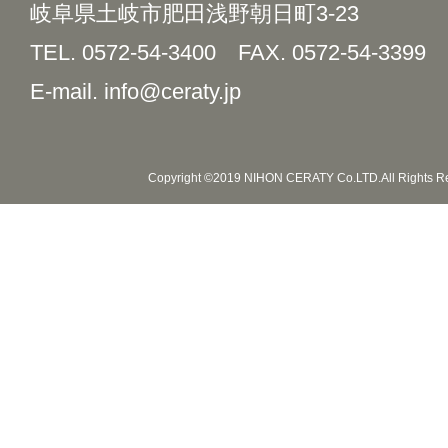
岐阜県土岐市肥田浅野朝日町3-23
TEL. 0572-54-3400
FAX. 0572-54-3399
E-mail. info@ceraty.jp
Copyright ©2019 NIHON CERATY Co.LTD.All Rights R