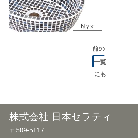
前の
記事
一覧
にも
どる
株式会社 日本セラティ
〒509-5117