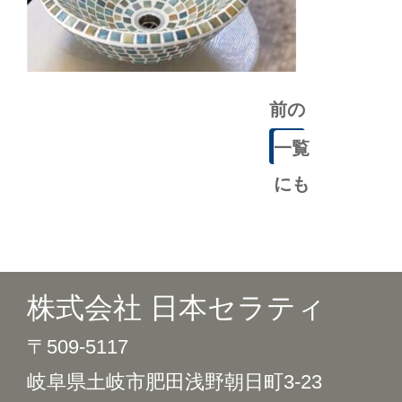
前の
記事
一覧
にも
どる
株式会社 日本セラティ
〒509-5117
岐阜県土岐市肥田浅野朝日町3-23