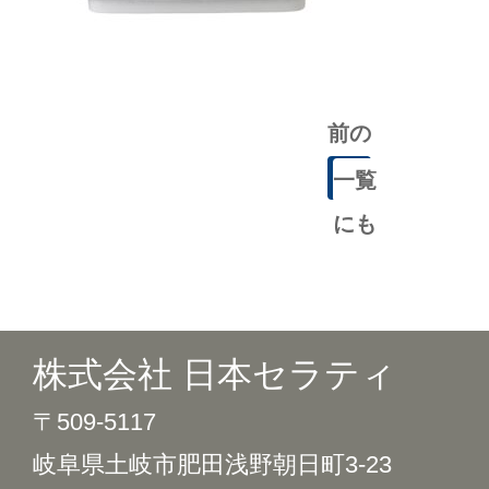
前の
記事
一覧
にも
どる
株式会社 日本セラティ
〒509-5117
岐阜県土岐市肥田浅野朝日町3-23