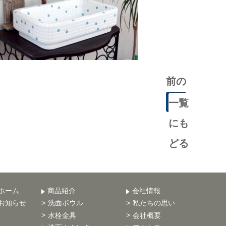
前の
記事
一覧
にも
どる
ホーム
商品紹介
会社情報
お知らせ
洗面ボウル
私たちの思い
水栓金具
会社概要