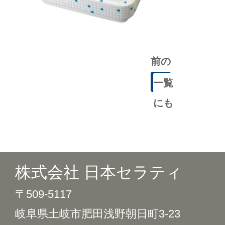
前の
記事
一覧
にも
どる
株式会社 日本セラティ
〒509-5117
岐阜県土岐市肥田浅野朝日町3-23