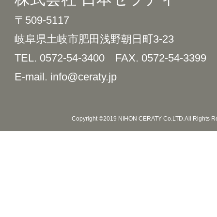
〒509-5117
岐阜県土岐市肥田浅野朝日町3-23
TEL. 0572-54-3400
FAX. 0572-54-3399
E-mail. info@ceraty.jp
Copyright ©2019 NIHON CERATY Co.LTD.All Rights R