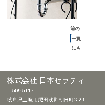
前の
記事
一覧
にも
どる
株式会社 日本セラティ
〒509-5117
岐阜県土岐市肥田浅野朝日町3-23