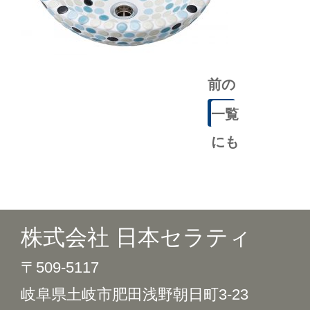
前の
記事
一覧
にも
どる
株式会社 日本セラティ
〒509-5117
岐阜県土岐市肥田浅野朝日町3-23