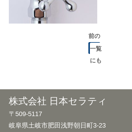
前の
記事
一覧
にも
どる
株式会社 日本セラティ
〒509-5117
岐阜県土岐市肥田浅野朝日町3-23