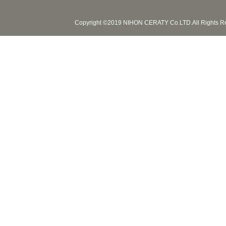
Copyright ©2019 NIHON CERATY Co.LTD.All Rights R