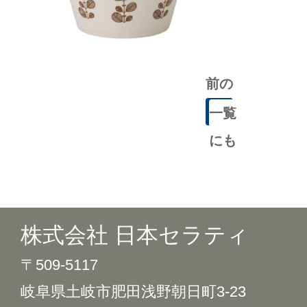
前の
記事
一覧
にも
どる
株式会社 日本セラティ
〒509-5117
岐阜県土岐市肥田浅野朝日町3-23