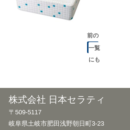
前の
記事
一覧
にも
どる
株式会社 日本セラティ
〒509-5117
岐阜県土岐市肥田浅野朝日町3-23